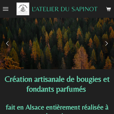
Passer
L'ATELIER DU SAPINOT
au
contenu
principal
Création
artisanale
de bougies et
fondants parfumés
fait en Alsace entièrement réalisée à